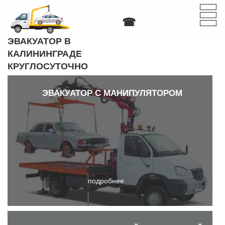
A
A
A
A
A
A
ифта:
Цветовая схема:
A
ЭВАКУАТОР В
КАЛИНИНГРАДЕ
КРУГЛОСУТОЧНО
ЭВАКУАТОР С МАНИПУЛЯТОРОМ
подробнее